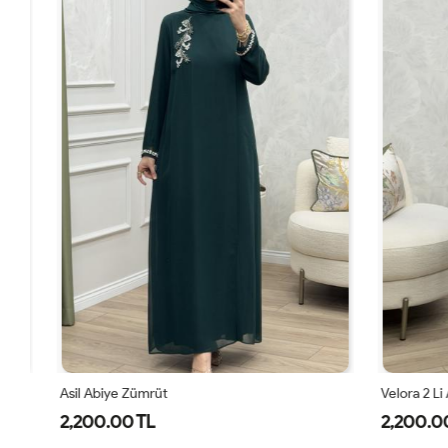
Asil Abiye Zümrüt
Velora 2 Li A
2,200.00 TL
2,200.00 