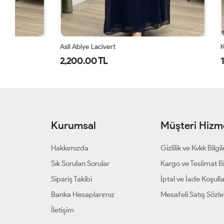
Asil Abiye Lacivert
Kristal Abiye 
2,200.00 TL
1,600.00 
Kurumsal
Müşteri Hizme
Hakkımızda
Gizlilik ve Kvkk Bilgil
Sık Sorulan Sorular
Kargo ve Teslimat Bil
Sipariş Takibi
İptal ve İade Koşulla
Banka Hesaplarımız
Mesafeli Satış Sözl
İletişim