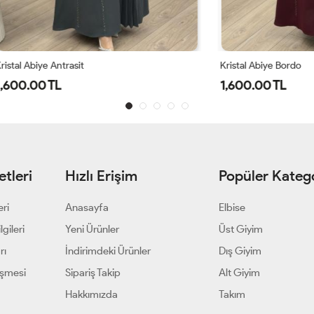
Antrasit
Kristal Abiye Bordo
TL
1,600.00 TL
tleri
Hızlı Erişim
Popüler Katego
eri
Anasayfa
Elbise
gileri
Yeni Ürünler
Üst Giyim
rı
İndirimdeki Ürünler
Dış Giyim
eşmesi
Sipariş Takip
Alt Giyim
Hakkımızda
Takım