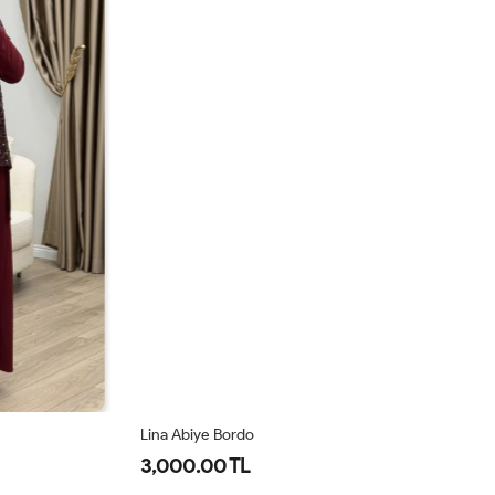
Lina Abiye Bordo
Li
3,000.00 TL
3