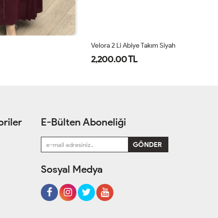
Velora 2 Li Abiye Takım Siyah
Pa
2,200.00 TL
3
riler
E-Bülten Aboneliği
Sosyal Medya