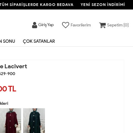
İPARİŞLERDE KARGO BEDAVA
YENİ SEZON İNDİRİMİ
TÜM
Giriş Yap
Favorilerim
Sepetim [
0
]
N SONU
ÇOK SATANLAR
e Lacivert
529-900
00
TL
leri