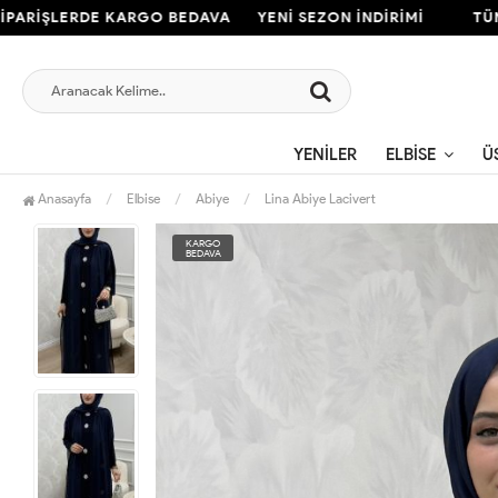
ŞLERDE KARGO BEDAVA
YENİ SEZON İNDİRİMİ
TÜM SİP
YENILER
ELBISE
Ü
Anasayfa
Elbise
Abiye
Lina Abiye Lacivert
KARGO
BEDAVA