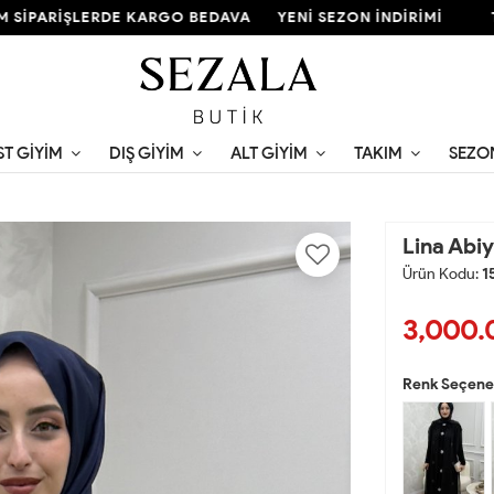
ARİŞLERDE KARGO BEDAVA
YENİ SEZON İNDİRİMİ
TÜM S
ST GIYIM
DIŞ GIYIM
ALT GIYIM
TAKIM
SEZO
Lina Abiy
Ürün Kodu:
1
3,000.
Renk Seçenek