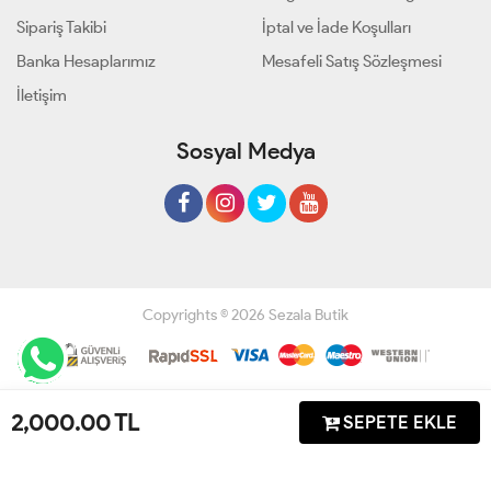
Sipariş Takibi
İptal ve İade Koşulları
Banka Hesaplarımız
Mesafeli Satış Sözleşmesi
İletişim
Sosyal Medya
Copyrights © 2026 Sezala Butik
Geliştir - powered by innovation
2,000.00
TL
SEPETE EKLE
Anasayfa
Üye Girişi
Sepetim
Sipariş Takibi
İletişim