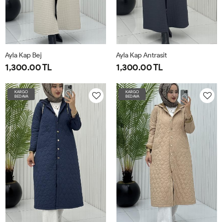
Ayla Kap Bej
Ayla Kap Antrasit
1,300.00 TL
1,300.00 TL
42
44
46
48
50
52
46
48
50
52
54
56
54
56
KARGO
KARGO
BEDAVA
BEDAVA