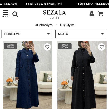
EDAVA
YENİ SEZON İNDİRİMİ
TÜM SİPARİŞLERDE K
menü
Anasayfa
Dış Giyim
FILTRELEME
SIRALA
KARGO
KARGO
BEDAVA
BEDAVA