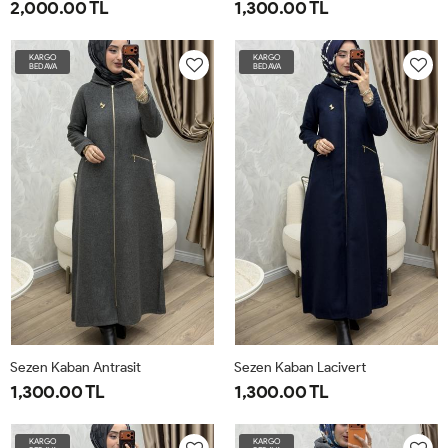
2,000.00 TL
1,300.00 TL
42
44
46
48
50
52
1-
2-
3-
4-
KARGO
KARGO
BEDAVA
BEDAVA
4042
4446
4850
5254
Sezen Kaban Antrasit
Sezen Kaban Lacivert
1,300.00 TL
1,300.00 TL
1-
2-
3-
4-
1-
2-
3-
4-
KARGO
KARGO