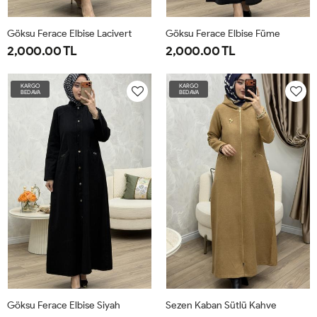
Göksu Ferace Elbise Lacivert
Göksu Ferace Elbise Füme
2,000.00 TL
2,000.00 TL
42
44
46
48
50
52
42
44
46
48
50
52
KARGO
KARGO
BEDAVA
BEDAVA
Göksu Ferace Elbise Siyah
Sezen Kaban Sütlü Kahve