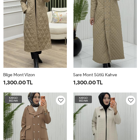
Bilge Mont Vizon
Sare Mont Sütlü Kahve
1,300.00 TL
1,300.00 TL
1-
2-
3-
4-
1-
2-
3-
4-
KARGO
KARGO
BEDAVA
BEDAVA
4042
4446
4850
5254
4042
4446
4850
5254