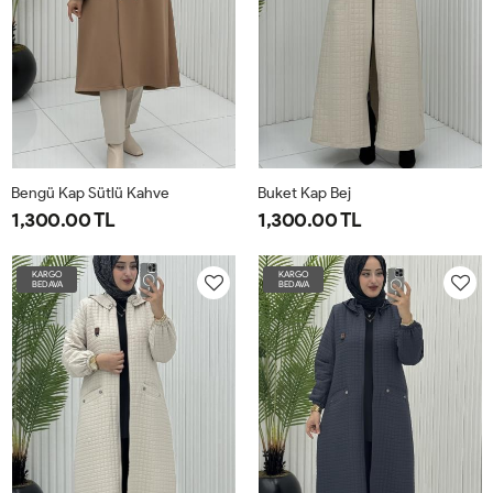
Bengü Kap Sütlü Kahve
Buket Kap Bej
1,300.00 TL
1,300.00 TL
1-
2-
3-
4-
44
46
48
50
52
54
KARGO
KARGO
BEDAVA
BEDAVA
4042
4446
4850
5254