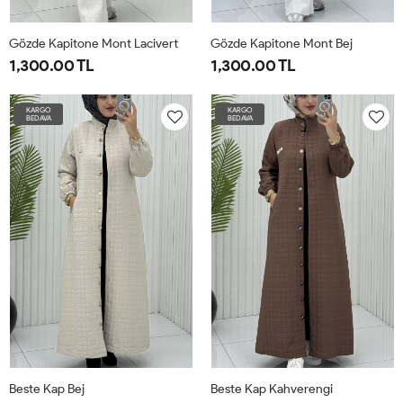
Gözde Kapitone Mont Lacivert
Gözde Kapitone Mont Bej
1,300.00 TL
1,300.00 TL
1-
2-
3-
4-
1-
2-
3-
4-
KARGO
KARGO
BEDAVA
BEDAVA
4042
4446
4850
5254
4042
4446
4850
5254
Beste Kap Bej
Beste Kap Kahverengi