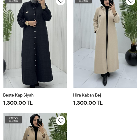
BEDAVA
BEDAVA
Beste Kap Siyah
Hira Kaban Bej
1,300.00 TL
1,300.00 TL
42
44
46
48
50
52
44
46
48
50
52
54
KARGO
BEDAVA