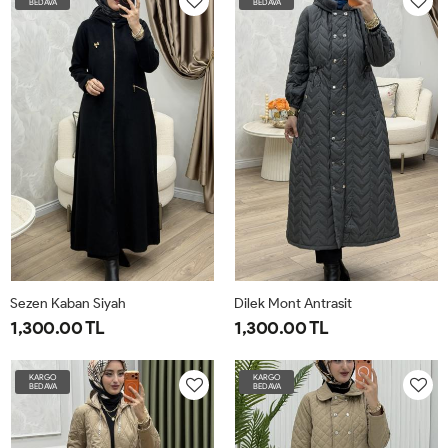
BEDAVA
BEDAVA
4042
4446
4850
5254
4042
4446
4850
5254
Sezen Kaban Siyah
Dilek Mont Antrasit
1,300.00 TL
1,300.00 TL
1-
2-
3-
4-
1-
2-
3-
4-
KARGO
KARGO
BEDAVA
BEDAVA
4042
4446
4850
5254
4042
4446
4850
5254