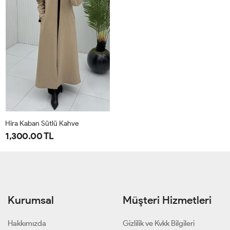
Hira Kaban Sütlü Kahve
1,300.00 TL
44
46
48
50
52
54
Kurumsal
Müşteri Hizmetleri
Hakkımızda
Gizlilik ve Kvkk Bilgileri