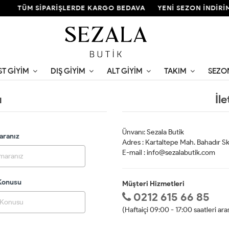
TÜM SİPARİŞLERDE KARGO BEDAVA
YENİ SEZON İNDİRİM
ST GIYIM
DIŞ GIYIM
ALT GIYIM
TAKIM
SEZO
u
İl
Ünvanı: Sezala Butik
aranız
Adres : Kartaltepe Mah. Bahadır S
E-mail :
info@sezalabutik.com
 Konusu
Müşteri Hizmetleri
0212 615 66 85
(Haftaiçi 09:00 - 17:00 saatleri ar