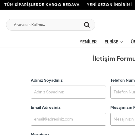
TÜM SİPARİŞLERDE KARGO BEDAVA
YENİ SEZON İNDİRİMİ
YENILER
ELBISE
Ü
İletişim Form
Adınız Soyadınız
Telefon Num
Email Adresiniz
Mesajınızın
Mesajınız