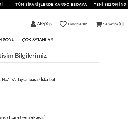
İ
TÜM SİPARİŞLERDE KARGO BEDAVA
YENİ SEZON İNDİ
Giriş Yap
Favorilerim
Sepetim [
0
]
N SONU
ÇOK SATANLAR
etişim Bilgilerimiz
k. No:14/A Bayrampaşa / İstanbul
asında hizmet vermektedir.)