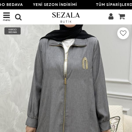
O BEDAVA
YENİ SEZON İNDİRİMİ
TÜM SİPARİŞLERD
menü
KARGO
BEDAVA