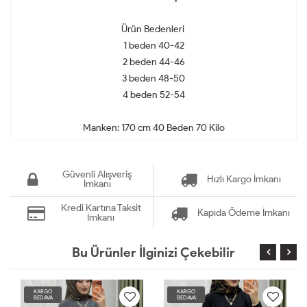
Ürün Bedenleri
1 beden 40-42
2 beden 44-46
3 beden 48-50
4 beden 52-54
Manken: 170 cm 40 Beden 70 Kilo
Güvenli Alışveriş
Hızlı Kargo İmkanı
İmkanı
Kredi Kartına Taksit
Kapıda Ödeme İmkanı
İmkanı
Bu Ürünler İlginizi Çekebilir
KARGO
KARGO
BEDAVA
BEDAVA