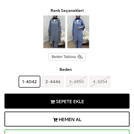
Renk Seçenekleri
Beden Tablosu
Beden
1-4042
2-4446
3-4850
4-5254
SEPETE EKLE
HEMEN AL