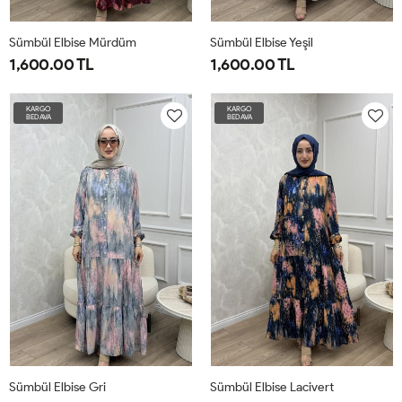
Sümbül Elbise Mürdüm
Sümbül Elbise Yeşil
1,600.00 TL
1,600.00 TL
1-
2-
3-
1-
2-
3-
KARGO
KARGO
BEDAVA
BEDAVA
4042
4446
4850
4042
4446
4850
Sümbül Elbise Gri
Sümbül Elbise Lacivert