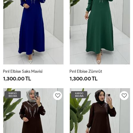
Pırıl Elbise Saks Mavisi
Pırıl Elbise Zümrüt
1,300.00 TL
1,300.00 TL
1-
2-
3-
4-
1-
2-
3-
4-
KARGO
KARGO
BEDAVA
BEDAVA
3840
4244
4648
5052
3840
4244
4648
5052