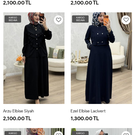
2,100.00 TL
2,100.00 TL
1-
2-
3-
4-
1-
2-
3-
4-
KARGO
KARGO
BEDAVA
BEDAVA
4042
4446
4850
5254
4042
4446
4850
5254
Arzu Elbise Siyah
Ezel Elbise Lacivert
2,100.00 TL
1,300.00 TL
1-
2-
3-
4-
42
44
46
48
50
52
KARGO
KARGO