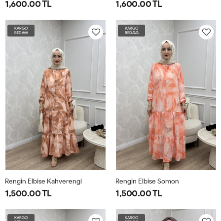
1,600.00 TL
1,600.00 TL
1-
2-
3-
1-
2-
3-
KARGO
KARGO
BEDAVA
BEDAVA
4042
4446
4850
4042
4446
4850
Rengin Elbise Kahverengi
Rengin Elbise Somon
1,500.00 TL
1,500.00 TL
1-
2-
3-
1-
2-
3-
KARGO
KARGO