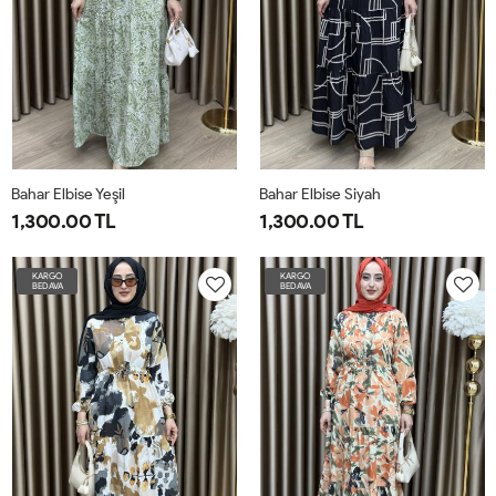
Bahar Elbise Yeşil
Bahar Elbise Siyah
1,300.00 TL
1,300.00 TL
1-
2-
3-
4-
1-
2-
3-
4-
KARGO
KARGO
BEDAVA
BEDAVA
4042
4446
4850
5254
4042
4446
4850
5254