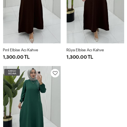
Pırıl Elbise Acı Kahve
Rüya Elbise Acı Kahve
1,300.00 TL
1,300.00 TL
1-
2-
3-
4-
1-
2-
3-
4-
KARGO
BEDAVA
3840
4244
4648
5052
3840
4244
4648
5052