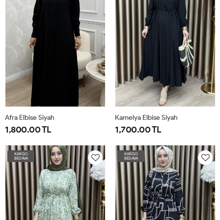
Afra Elbise Siyah
Kamelya Elbise Siyah
1,800.00 TL
1,700.00 TL
1-
2-
3-
4-
42
44
46
48
50
52
KARGO
KARGO
BEDAVA
BEDAVA
4042
4446
4850
5254