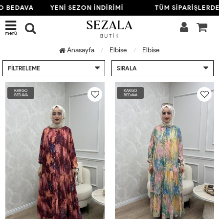
EDAVA
YENİ SEZON İNDİRİMİ
TÜM SİPARİŞLERDE K
menü
Anasayfa
Elbise
Elbise
FILTRELEME
SIRALA
KARGO
KARGO
BEDAVA
BEDAVA