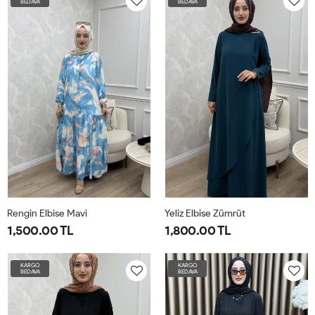
BEDAVA
BEDAVA
4042
4446
4850
4042
4446
4850
Rengin Elbise Mavi
Yeliz Elbise Zümrüt
1,500.00 TL
1,800.00 TL
1-
2-
3-
42
44
46
48
50
52
KARGO
KARGO
BEDAVA
BEDAVA
4042
4446
4850