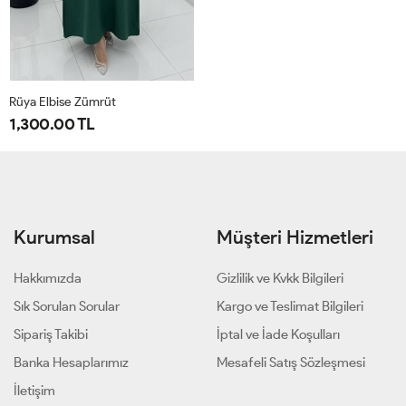
Rüya Elbise Zümrüt
1,300.00 TL
1-
2-
3-
4-
3840
4244
4648
5052
Kurumsal
Müşteri Hizmetleri
Hakkımızda
Gizlilik ve Kvkk Bilgileri
Sık Sorulan Sorular
Kargo ve Teslimat Bilgileri
Sipariş Takibi
İptal ve İade Koşulları
Banka Hesaplarımız
Mesafeli Satış Sözleşmesi
İletişim