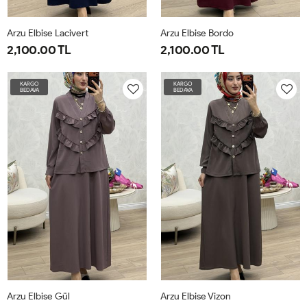
Arzu Elbise Lacivert
Arzu Elbise Bordo
2,100.00 TL
2,100.00 TL
1-
2-
3-
4-
1-
2-
3-
4-
KARGO
KARGO
BEDAVA
BEDAVA
4042
4446
4850
5254
4042
4446
4850
5254
Arzu Elbise Gül
Arzu Elbise Vizon