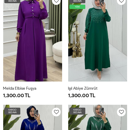
BEDAVA
BEDAVA
4042
4446
4850
5254
YENİ
Melda Elbise Fuşya
Işıl Abiye Zümrüt
1,300.00 TL
1,300.00 TL
42
44
46
48
50
52
1-
2-
3-
4-
KARGO
KARGO
BEDAVA
BEDAVA
3840
4244
4648
5052