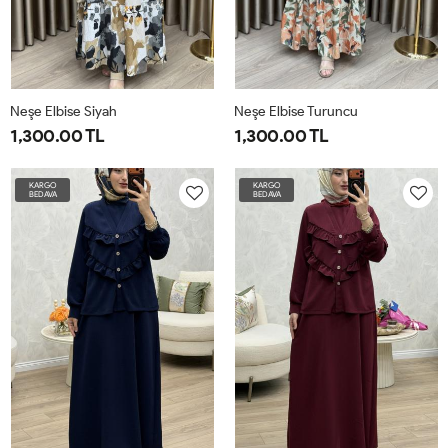
Neşe Elbise Siyah
Neşe Elbise Turuncu
1,300.00 TL
1,300.00 TL
1-
2-
3-
4-
1-
2-
3-
4-
KARGO
KARGO
BEDAVA
BEDAVA
4042
4446
4850
5254
4042
4446
4850
5254