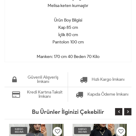
Melisa keten kumaştır
Ürün Boy Bilgisi
Kap 85 cm
İçlik 80 cm
Pantolon 100 cm
Manken: 170 cm 40 Beden 70 Kilo
Güvenli Alışveriş
Hızlı Kargo İmkanı
İmkanı
Kredi Kartına Taksit
Kapıda Ödeme İmkanı
İmkanı
Bu Ürünler İlginizi Çekebilir
KARGO
KARGO
BEDAVA
BEDAVA