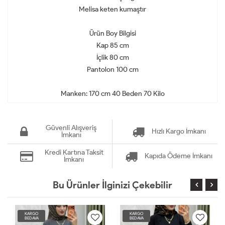
Melisa keten kumaştır
Ürün Boy Bilgisi
Kap 85 cm
İçlik 80 cm
Pantolon 100 cm
Manken: 170 cm 40 Beden 70 Kilo
Güvenli Alışveriş
Hızlı Kargo İmkanı
İmkanı
Kredi Kartına Taksit
Kapıda Ödeme İmkanı
İmkanı
Bu Ürünler İlginizi Çekebilir
KARGO
KARGO
BEDAVA
BEDAVA