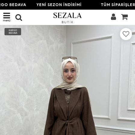
GO BEDAVA
YENİ SEZON İNDİRİMİ
TÜM SİPARİŞLER
menü
KARGO
BEDAVA