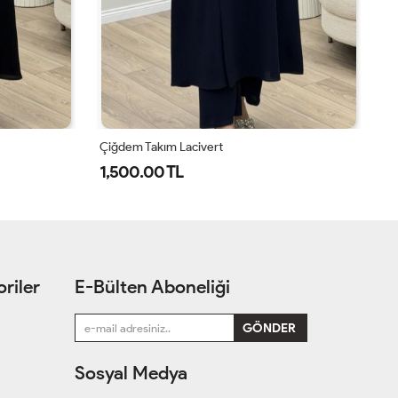
Çiğdem Takım Bordo
Ç
1,500.00 TL
riler
E-Bülten Aboneliği
Sosyal Medya