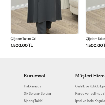
Çiğdem Takım Acı Kahve
Çiğdem Tak
1,500.00 TL
1,500.00
Kurumsal
Müşteri Hizme
Hakkımızda
Gizlilik ve Kvkk Bilgil
Sık Sorulan Sorular
Kargo ve Teslimat Bil
Sipariş Takibi
İptal ve İade Koşulla