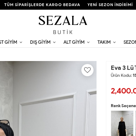
 SİPARİŞLERDE KARGO BEDAVA
YENİ SEZON İNDİRİMİ
ST GIYIM
DIŞ GIYIM
ALT GIYIM
TAKIM
SEZO
Eva 3 Lü 
Ürün Kodu:
1
2,400.
Renk Seçenek