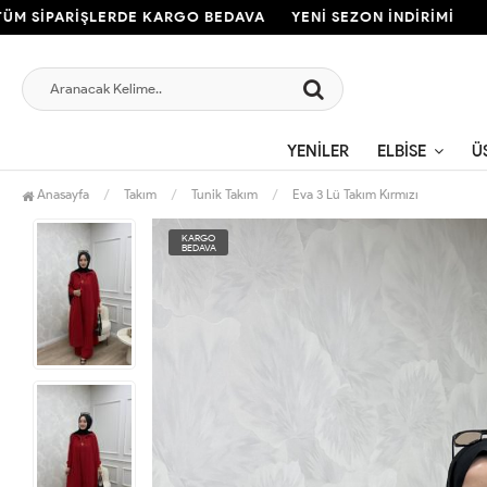
İPARİŞLERDE KARGO BEDAVA
YENİ SEZON İNDİRİMİ
TÜM
YENILER
ELBISE
Ü
Anasayfa
Takım
Tunik Takım
Eva 3 Lü Takım Kırmızı
KARGO
BEDAVA