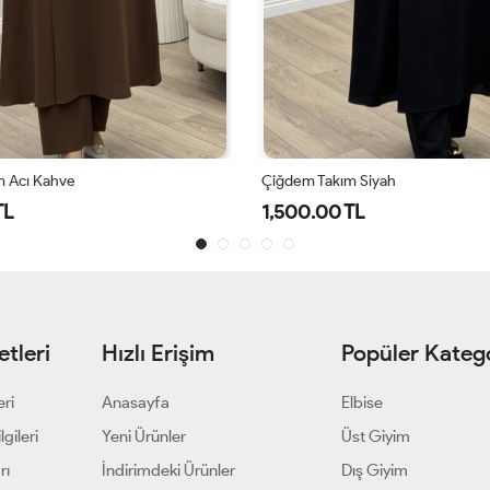
ım Siyah
Çiğdem Takım Lacivert
 TL
1,500.00 TL
tleri
Hızlı Erişim
Popüler Katego
eri
Anasayfa
Elbise
gileri
Yeni Ürünler
Üst Giyim
rı
İndirimdeki Ürünler
Dış Giyim