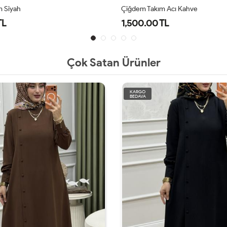
m Acı Kahve
İmran Takım Lacivert
TL
2,100.00 TL
Çok Satan Ürünler
KARGO
BEDAVA