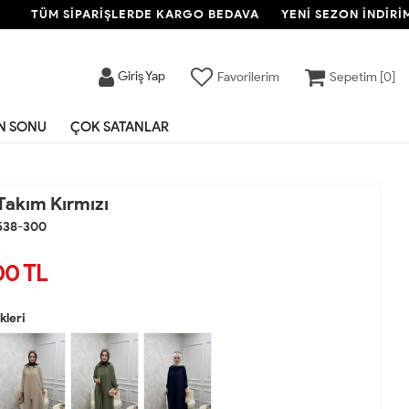
TÜM SİPARİŞLERDE KARGO BEDAVA
YENİ SEZON İNDİRİMİ
Giriş Yap
Favorilerim
Sepetim [
0
]
N SONU
ÇOK SATANLAR
Takım Kırmızı
538-300
00
TL
leri