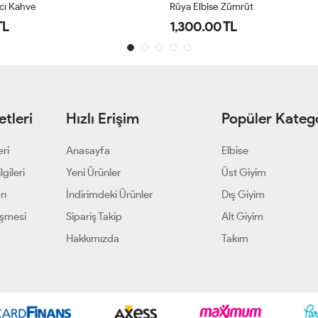
Acı Kahve
Rüya Elbise Zümrüt
TL
1,300.00 TL
tleri
Hızlı Erişim
Popüler Katego
eri
Anasayfa
Elbise
gileri
Yeni Ürünler
Üst Giyim
rı
İndirimdeki Ürünler
Dış Giyim
eşmesi
Sipariş Takip
Alt Giyim
Hakkımızda
Takım