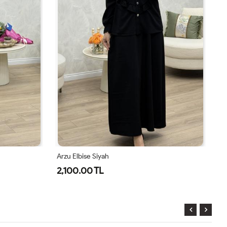
Arzu Elbise Siyah
Ar
2,100.00 TL
2