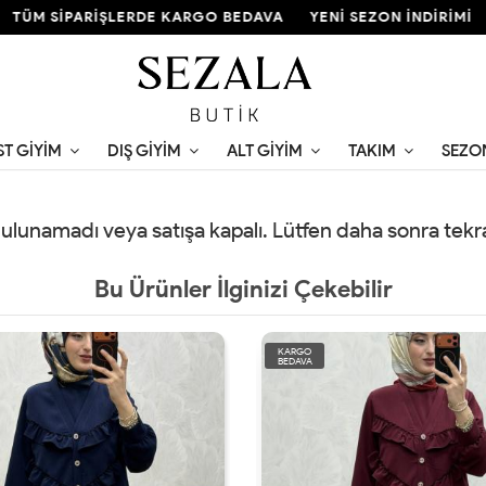
ÜM SİPARİŞLERDE KARGO BEDAVA
YENİ SEZON İNDİRİMİ
ST GIYIM
DIŞ GIYIM
ALT GIYIM
TAKIM
SEZO
 bulunamadı veya satışa kapalı. Lütfen daha sonra tek
Bu Ürünler İlginizi Çekebilir
KARGO
BEDAVA