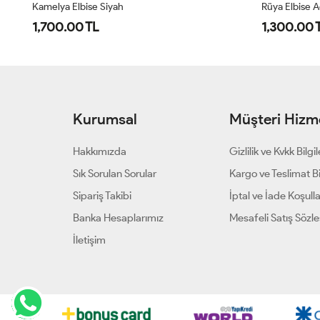
Kamelya Elbise Siyah
Rüya Elbise 
1,700.00 TL
1,300.00 
Kurumsal
Müşteri Hizme
Hakkımızda
Gizlilik ve Kvkk Bilgil
Sık Sorulan Sorular
Kargo ve Teslimat Bil
Sipariş Takibi
İptal ve İade Koşulla
Banka Hesaplarımız
Mesafeli Satış Sözl
İletişim