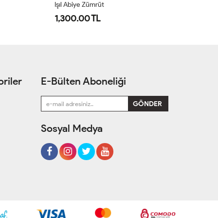
Işıl Abiye Zümrüt
Pı
1,300.00 TL
1
riler
E-Bülten Aboneliği
Sosyal Medya