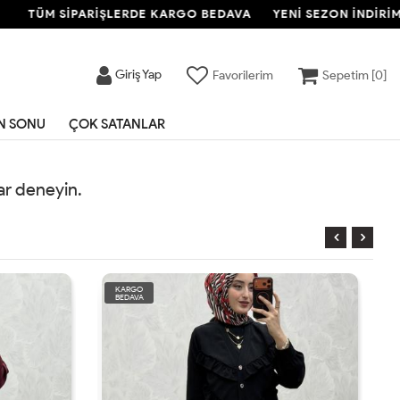
TÜM SİPARİŞLERDE KARGO BEDAVA
YENİ SEZON İNDİRİMİ
Giriş Yap
Favorilerim
Sepetim [
0
]
N SONU
ÇOK SATANLAR
rar deneyin.
KARGO
BEDAVA