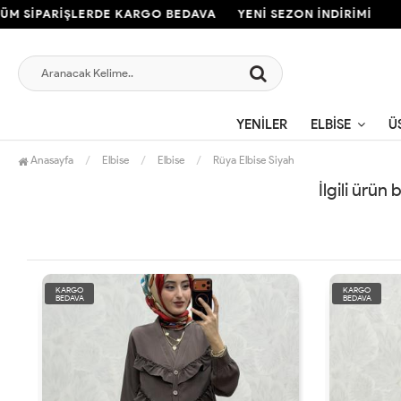
 SİPARİŞLERDE KARGO BEDAVA
YENİ SEZON İNDİRİMİ
T
YENILER
ELBISE
Ü
Anasayfa
Elbise
Elbise
Rüya Elbise Siyah
İlgili ürün
KARGO
KARGO
BEDAVA
BEDAVA