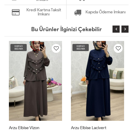
Kredi Kartına Taksit
Kapıda Ödeme İmkanı
İmkanı
Bu Ürünler İlginizi Çekebilir
KARGO
KARGO
BEDAVA
BEDAVA
Arzu Elbise Vizon
Arzu Elbise Lacivert