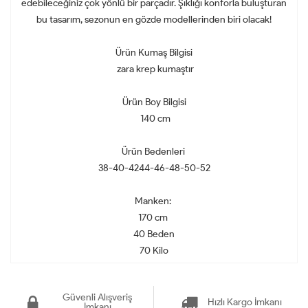
edebileceğiniz çok yönlü bir parçadır. Şıklığı konforla buluşturan
bu tasarım, sezonun en gözde modellerinden biri olacak!
Ürün Kumaş Bilgisi
zara krep kumaştır
Ürün Boy Bilgisi
140 cm
Ürün Bedenleri
38-40-4244-46-48-50-52
Manken:
170 cm
40 Beden
70 Kilo
Güvenli Alışveriş
Hızlı Kargo İmkanı
İmkanı