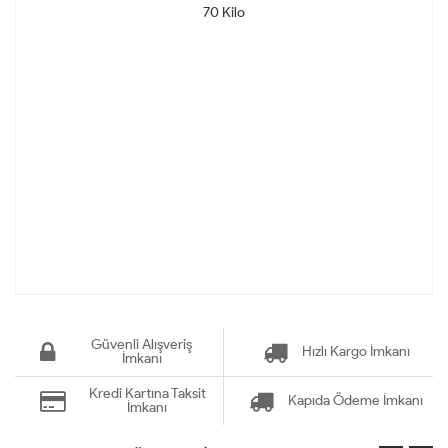
70 Kilo
Güvenli Alışveriş
Hızlı Kargo İmkanı
İmkanı
Kredi Kartına Taksit
Kapıda Ödeme İmkanı
İmkanı