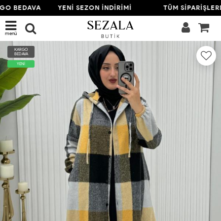
O BEDAVA
YENİ SEZON İNDİRİMİ
TÜM SİPARİŞLERD
menü
KARGO
BEDAVA
YENİ