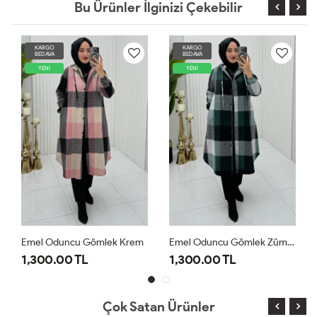
Bu Ürünler İlginizi Çekebilir
KARGO
KARGO
BEDAVA
BEDAVA
YENİ
YENİ
Emel Oduncu Gömlek Krem
Emel Oduncu Gömlek Zümrüt
1,300.00 TL
1,300.00 TL
Çok Satan Ürünler