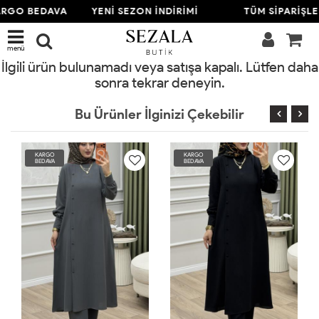
ARGO BEDAVA
YENİ SEZON İNDİRİMİ
TÜM SİPARİŞL
menü
İlgili ürün bulunamadı veya satışa kapalı. Lütfen daha
sonra tekrar deneyin.
Bu Ürünler İlginizi Çekebilir
KARGO
KARGO
BEDAVA
BEDAVA