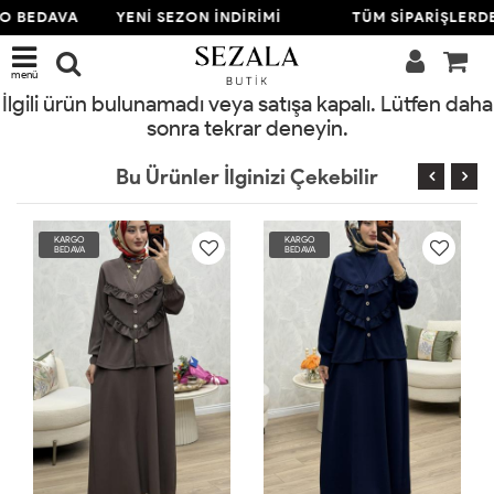
O BEDAVA
YENİ SEZON İNDİRİMİ
TÜM SİPARİŞLERD
menü
İlgili ürün bulunamadı veya satışa kapalı. Lütfen daha
sonra tekrar deneyin.
Bu Ürünler İlginizi Çekebilir
KARGO
KARGO
BEDAVA
BEDAVA