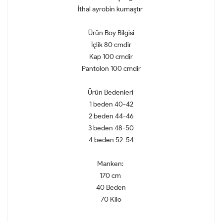
İthal ayrobin kumaştır
Ürün Boy Bilgisi
İçlik 80 cmdir
Kap 100 cmdir
Pantolon 100 cmdir
Ürün Bedenleri
1 beden 40-42
2 beden 44-46
3 beden 48-50
4 beden 52-54
Manken:
170 cm
40 Beden
70 Kilo