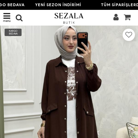
O BEDAVA
YENİ SEZON İNDİRİMİ
TÜM SİPARİŞLERD
menü
KARGO
BEDAVA