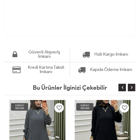
Güvenli Alışveriş
Hızlı Kargo İmkanı
İmkanı
Kredi Kartına Taksit
Kapıda Ödeme İmkanı
İmkanı
Bu Ürünler İlginizi Çekebilir
KARGO
KARGO
BEDAVA
BEDAVA