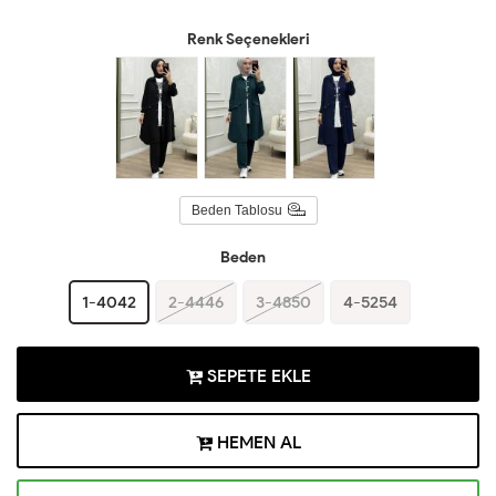
Renk Seçenekleri
Beden Tablosu
Beden
1-4042
2-4446
3-4850
4-5254
SEPETE EKLE
HEMEN AL