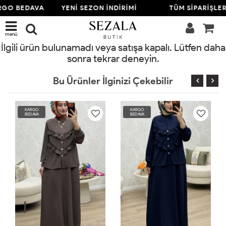
RGO BEDAVA
YENİ SEZON İNDİRİMİ
TÜM SİPARİŞLE
menü
İlgili ürün bulunamadı veya satışa kapalı. Lütfen daha
sonra tekrar deneyin.
Bu Ürünler İlginizi Çekebilir
KARGO
KARGO
BEDAVA
BEDAVA