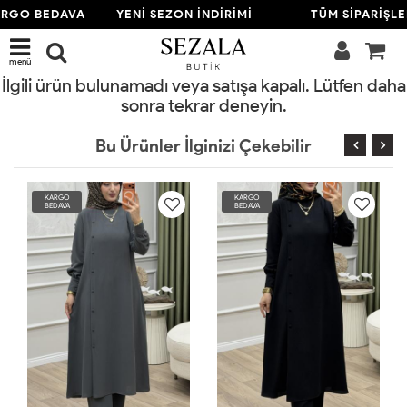
ARGO BEDAVA
YENİ SEZON İNDİRİMİ
TÜM SİPARİŞL
menü
İlgili ürün bulunamadı veya satışa kapalı. Lütfen daha
sonra tekrar deneyin.
Bu Ürünler İlginizi Çekebilir
KARGO
KARGO
BEDAVA
BEDAVA