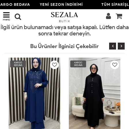
KARGO BEDAVA
YENİ SEZON İNDİRİMİ
TÜM SİPARİŞ
menü
İlgili ürün bulunamadı veya satışa kapalı. Lütfen daha
sonra tekrar deneyin.
Bu Ürünler İlginizi Çekebilir
KARGO
KARGO
BEDAVA
BEDAVA