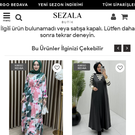
ARGO BEDAVA
YENİ SEZON İNDİRİMİ
TÜM SİPARİŞLE
menü
İlgili ürün bulunamadı veya satışa kapalı. Lütfen daha
sonra tekrar deneyin.
Bu Ürünler İlginizi Çekebilir
KARGO
KARGO
BEDAVA
BEDAVA