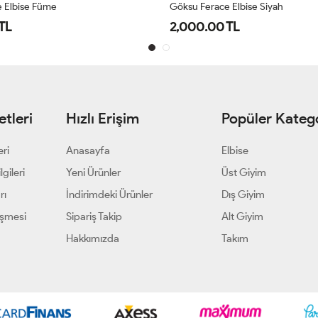
 Elbise Füme
Göksu Ferace Elbise Siyah
TL
2,000.00 TL
tleri
Hızlı Erişim
Popüler Katego
eri
Anasayfa
Elbise
gileri
Yeni Ürünler
Üst Giyim
rı
İndirimdeki Ürünler
Dış Giyim
eşmesi
Sipariş Takip
Alt Giyim
Hakkımızda
Takım