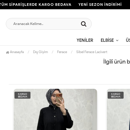
M SİPARİŞLERDE KARGO BEDAVA
YENİ SEZON İNDİRİMİ
YENILER
ELBISE
Ü
Anasayfa
Dış Giyim
Ferace
Sibel Ferace Lacivert
İlgili ürün
KARGO
KARGO
BEDAVA
BEDAVA