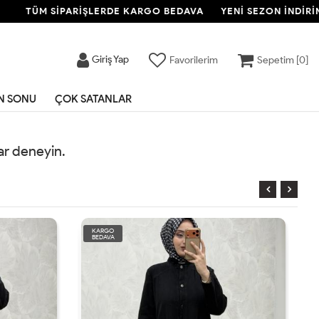
TÜM SİPARİŞLERDE KARGO BEDAVA
YENİ SEZON İNDİRİMİ
Giriş Yap
Favorilerim
Sepetim [
0
]
N SONU
ÇOK SATANLAR
rar deneyin.
KARGO
BEDAVA