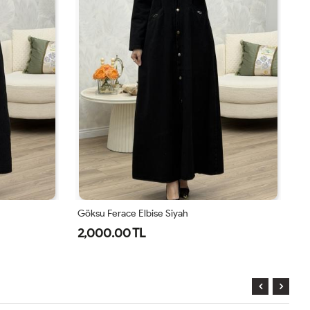
Göksu Ferace Elbise Siyah
Gö
2,000.00 TL
2