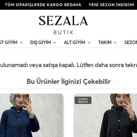
TÜM SİPARİŞLERDE KARGO BEDAVA
YENİ SEZON İNDİRİMİ
ST GIYIM
DIŞ GIYIM
ALT GIYIM
TAKIM
SEZO
 bulunamadı veya satışa kapalı. Lütfen daha sonra tek
Bu Ürünler İlginizi Çekebilir
KARGO
BEDAVA