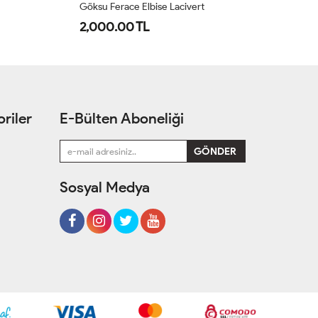
Göksu Ferace Elbise Lacivert
Gö
2,000.00 TL
2
riler
E-Bülten Aboneliği
Sosyal Medya