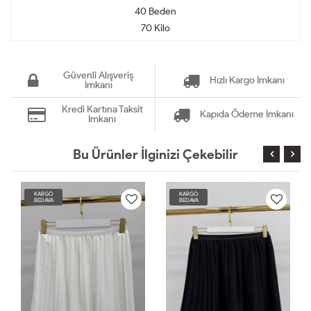
40 Beden
70 Kilo
Güvenli Alışveriş
Hızlı Kargo İmkanı
İmkanı
Kredi Kartına Taksit
Kapıda Ödeme İmkanı
İmkanı
Bu Ürünler İlginizi Çekebilir
KARGO
KARGO
BEDAVA
BEDAVA