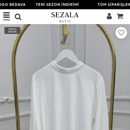
RGO BEDAVA
YENİ SEZON İNDİRİMİ
TÜM SİPARİŞLER
menü
KARGO
BEDAVA