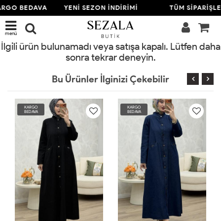
ARGO BEDAVA
YENİ SEZON İNDİRİMİ
TÜM SİPARİŞL
menü
İlgili ürün bulunamadı veya satışa kapalı. Lütfen daha
sonra tekrar deneyin.
Bu Ürünler İlginizi Çekebilir
KARGO
KARGO
BEDAVA
BEDAVA