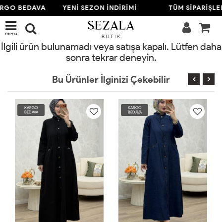
RGO BEDAVA
YENİ SEZON İNDİRİMİ
TÜM SİPARİŞLE
menü
İlgili ürün bulunamadı veya satışa kapalı. Lütfen daha
sonra tekrar deneyin.
Bu Ürünler İlginizi Çekebilir
KARGO
KARGO
BEDAVA
BEDAVA