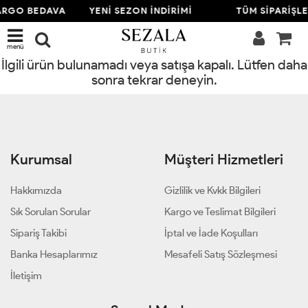
ARGO BEDAVA
YENİ SEZON İNDİRİMİ
TÜM SİPARİŞL
menü
İlgili ürün bulunamadı veya satışa kapalı. Lütfen daha
sonra tekrar deneyin.
Kurumsal
Müşteri Hizmetleri
Hakkımızda
Gizlilik ve Kvkk Bilgileri
Sık Sorulan Sorular
Kargo ve Teslimat Bilgileri
Sipariş Takibi
İptal ve İade Koşulları
Banka Hesaplarımız
Mesafeli Satış Sözleşmesi
İletişim