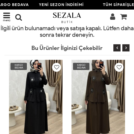
ARGO BEDAVA
YENİ SEZON İNDİRİMİ
TÜM SİPARİŞL
menü
İlgili ürün bulunamadı veya satışa kapalı. Lütfen daha
sonra tekrar deneyin.
Bu Ürünler İlginizi Çekebilir
KARGO
KARGO
BEDAVA
BEDAVA