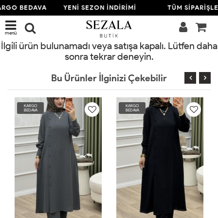
ARGO BEDAVA
YENİ SEZON İNDİRİMİ
TÜM SİPARİŞL
menü
İlgili ürün bulunamadı veya satışa kapalı. Lütfen daha
sonra tekrar deneyin.
Bu Ürünler İlginizi Çekebilir
KARGO
KARGO
BEDAVA
BEDAVA