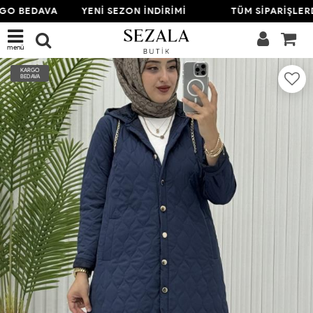
O BEDAVA
YENİ SEZON İNDİRİMİ
TÜM SİPARİŞLERD
menü
KARGO
BEDAVA